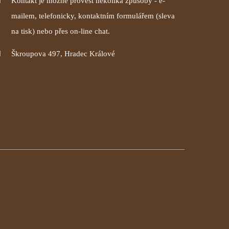
Kontakt je možné provést několika způsoby - e-
mailem, telefonicky, kontaktním formulářem (sleva
na tisk) nebo přes on-line chat.
Škroupova 497, Hradec Králové