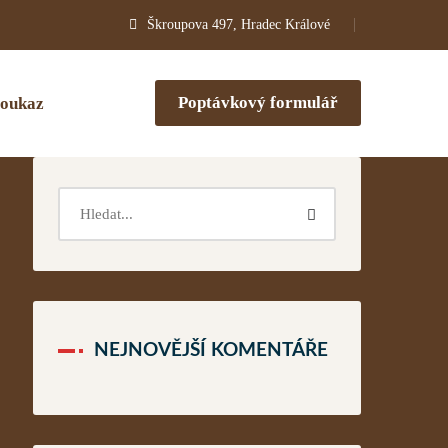
Škroupova 497, Hradec Králové
Poptávkový formulář
oukaz
NEJNOVĚJŠÍ KOMENTÁŘE