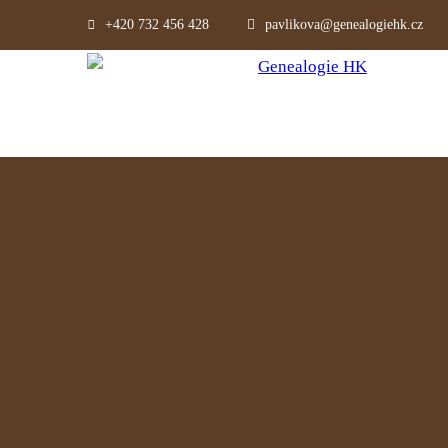
+420 732 456 428
pavlikova@genealogiehk.cz