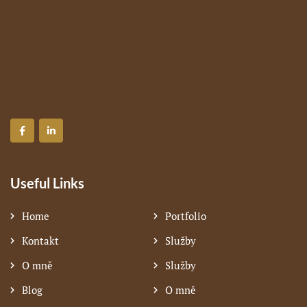
Aliqam Sollici
Useful Links
Home
Portfolio
Kontakt
Služby
O mně
Služby
Blog
O mně