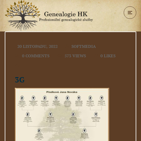
20 LISTOPADU, 2022
SOFTMEDIA
0 COMMENTS
573 VIEWS
0
LIKES
3G