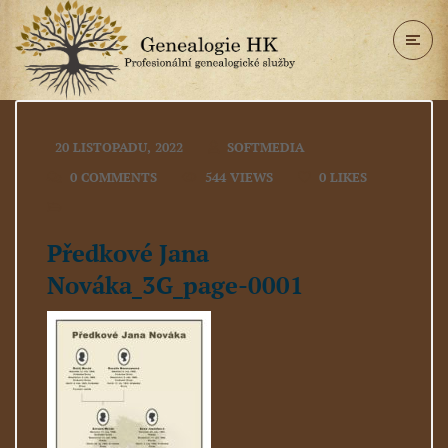
20 LISTOPADU, 2022
SOFTMEDIA
0 COMMENTS
544 VIEWS
0
LIKES
Předkové Jana
Nováka_3G_page-0001