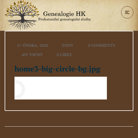
17 ÚNORA, 2020
TONY
0 COMMENTS
492 VIEWS
0
LIKES
home3-big-circle-bg.jpg