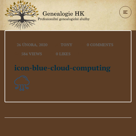
26 ÚNORA, 2020
TONY
0 COMMENTS
584 VIEWS
0
LIKES
icon-blue-cloud-computing