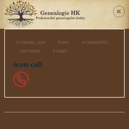
25 ÚNORA, 2020
TONY
0 COMMENTS
603 VIEWS
0
LIKES
icon-call