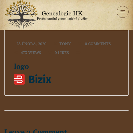
28 ÚNORA, 2020
TONY
0 COMMENTS
473 VIEWS
0
LIKES
logo
Leave a Comment