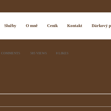
Služby
O mně
Ceník
Kontakt
Dárkový p
0 COMMENTS
585 VIEWS
0
LIKES