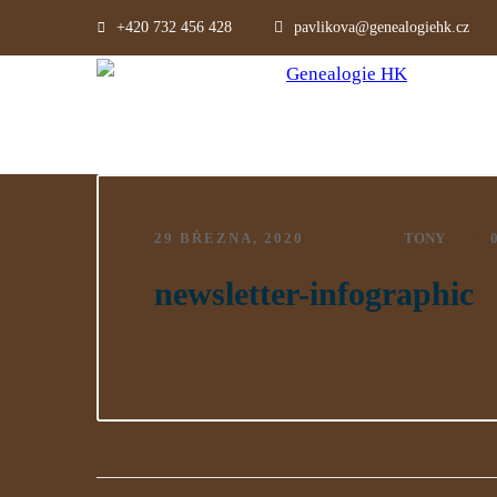
+420 732 456 428
pavlikova@genealogiehk.cz
29 BŘEZNA, 2020
TONY
newsletter-infographic