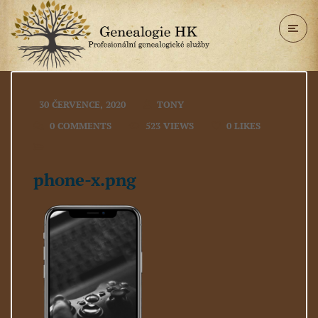
30 ČERVENCE, 2020
TONY
0 COMMENTS
523 VIEWS
0
LIKES
phone-x.png