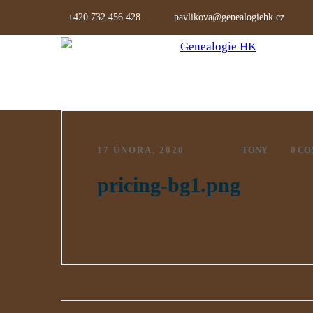
+420 732 456 428
pavlikova@genealogiehk.cz
17 ÚNORA, 2020
TONY
0 C
pricing-bg1.png