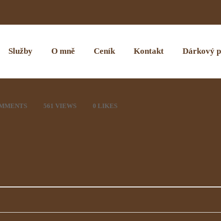
Služby
O mně
Ceník
Kontakt
Dárkový p
OMMENTS
561 VIEWS
0
LIKES